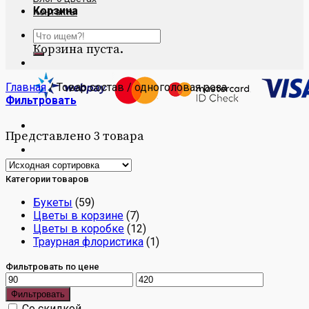
Корзина
Контакты
Искать:
Корзина пуста.
Главная
/
Товар состав
/
одноголовая роза
Фильтровать
Представлено 3 товара
Категории товаров
Букеты
(59)
Цветы в корзине
(7)
Цветы в коробке
(12)
Траурная флористика
(1)
Фильтровать по цене
Фильтровать
Со скидкой