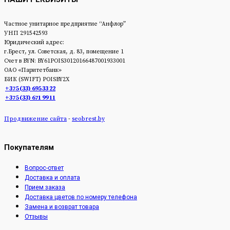
Частное унитарное предприятие “Анфлор”
УНП 291542593
Юридический адрес:
г.Брест, ул. Советская, д. 83, помещение 1
Счет в BYN: BY61POIS30120166487001933001
ОАО «Паритетбанк»
БИК (SWIFT) POISBY2Х
+375 (33) 695 33 22
+375 (33) 671 99 11
Продвижение сайта
-
seobrest.by
Покупателям
Вопрос-ответ
Доставка и оплата
Прием заказа
Доставка цветов по номеру телефона
Замена и возврат товара
Отзывы