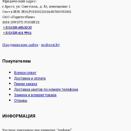
Юридический адрес:
г.Брест, ул. Советская, д. 83, помещение 1
Счет в BYN: BY61POIS30120166487001933001
ОАО «Паритетбанк»
БИК (SWIFT) POISBY2Х
+375 (33) 695 33 22
+375 (33) 671 99 11
Продвижение сайта
-
seobrest.by
Покупателям
Вопрос-ответ
Доставка и оплата
Прием заказа
Доставка цветов по номеру телефона
Замена и возврат товара
Отзывы
ИНФОРМАЦИЯ
Частное унитарное предприятие “Анфлор”