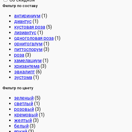
Фильтр по составу
антириниум
(1)
диантус
(1)
кустовая роза
(5)
лизиантус
(1)
одноголовая роза
(1)
орнитогалум
(1)
питтоспорум
(3)
роза
(3)
хамелациум
(1)
хризантема
(3)
эвкалипт
(6)
эустома
(1)
Фильтр по цвету
зеленый
(5)
светлый
(1)
розовый
(3)
кремовый
(1)
желтый
(3)
белый
(3)
яркий
(3)