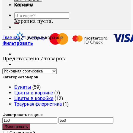
Корзина
Контакты
Искать:
Корзина пуста.
Главная
/
Цветы в корзине
Фильтровать
Представлено 7 товаров
Категории товаров
Букеты
(59)
Цветы в корзине
(7)
Цветы в коробке
(12)
Траурная флористика
(1)
Фильтровать по цене
Фильтровать
Со скидкой