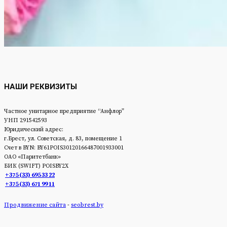
НАШИ РЕКВИЗИТЫ
Частное унитарное предприятие “Анфлор”
УНП 291542593
Юридический адрес:
г.Брест, ул. Советская, д. 83, помещение 1
Счет в BYN: BY61POIS30120166487001933001
ОАО «Паритетбанк»
БИК (SWIFT) POISBY2Х
+375 (33) 695 33 22
+375 (33) 671 99 11
Продвижение сайта
-
seobrest.by