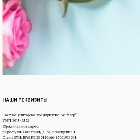
НАШИ РЕКВИЗИТЫ
Частное унитарное предприятие “Анфлор”
УНП 291542593
Юридический адрес:
г.Брест, ул. Советская, д. 83, помещение 1
Счет в BYN: BY61POIS30120166487001933001