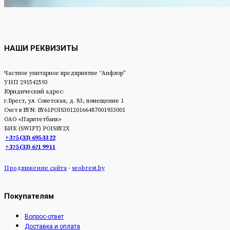
НАШИ РЕКВИЗИТЫ
Частное унитарное предприятие “Анфлор”
УНП 291542593
Юридический адрес:
г.Брест, ул. Советская, д. 83, помещение 1
Счет в BYN: BY61POIS30120166487001933001
ОАО «Паритетбанк»
БИК (SWIFT) POISBY2Х
+375 (33) 695 33 22
+375 (33) 671 99 11
Продвижение сайта
-
seobrest.by
Покупателям
Вопрос-ответ
Доставка и оплата