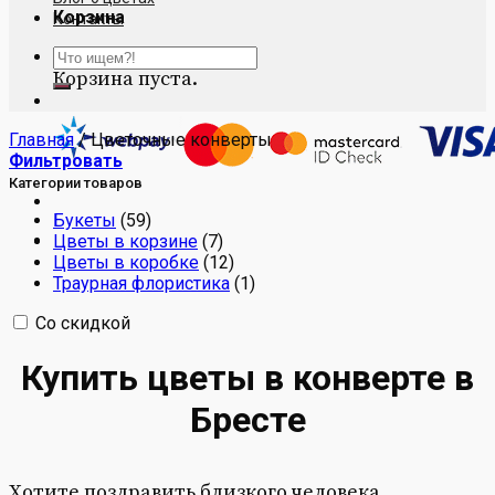
Корзина
Контакты
Искать:
Корзина пуста.
Главная
/
Цветочные конверты
Фильтровать
Категории товаров
Букеты
(59)
Цветы в корзине
(7)
Цветы в коробке
(12)
Траурная флористика
(1)
Со скидкой
Купить цветы в конверте в
Бресте
Хотите поздравить близкого человека