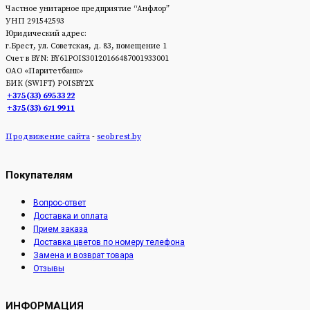
Частное унитарное предприятие “Анфлор”
УНП 291542593
Юридический адрес:
г.Брест, ул. Советская, д. 83, помещение 1
Счет в BYN: BY61POIS30120166487001933001
ОАО «Паритетбанк»
БИК (SWIFT) POISBY2Х
+375 (33) 695 33 22
+375 (33) 671 99 11
Продвижение сайта
-
seobrest.by
Покупателям
Вопрос-ответ
Доставка и оплата
Прием заказа
Доставка цветов по номеру телефона
Замена и возврат товара
Отзывы
ИНФОРМАЦИЯ