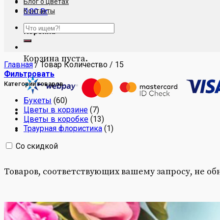
Блог о цветах
0.00
Контакты
Br
Искать:
Корзина
Корзина пуста.
Главная
/
Товар Количество
/
15
Фильтровать
Категории товаров
Букеты
(60)
Цветы в корзине
(7)
Цветы в коробке
(13)
Траурная флористика
(1)
Со скидкой
Товаров, соответствующих вашему запросу, не об