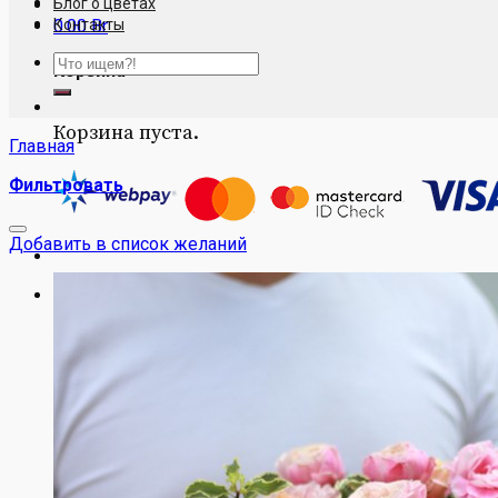
Блог о цветах
0.00
Контакты
Br
Искать:
Корзина
Корзина пуста.
Главная
Фильтровать
Добавить в список желаний