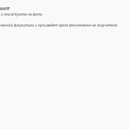
роопт
 и стиля букета на фото.
енной флористики и произведёт яркое впечатление на получателя.